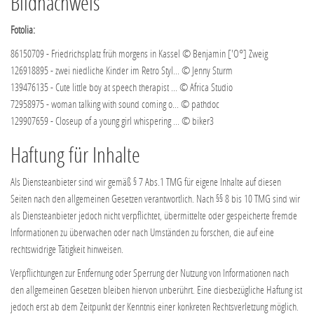
Bildnachweis
Fotolia:
86150709 - Friedrichsplatz früh morgens in Kassel © Benjamin ['O°] Zweig
126918895 - zwei niedliche Kinder im Retro Styl... © Jenny Sturm
139476135 - Cute little boy at speech therapist ... © Africa Studio
72958975 - woman talking with sound coming o... © pathdoc
129907659 - Closeup of a young girl whispering ... © biker3
Haftung für Inhalte
Als Diensteanbieter sind wir gemäß § 7 Abs.1 TMG für eigene Inhalte auf diesen
Seiten nach den allgemeinen Gesetzen verantwortlich. Nach §§ 8 bis 10 TMG sind wir
als Diensteanbieter jedoch nicht verpflichtet, übermittelte oder gespeicherte fremde
Informationen zu überwachen oder nach Umständen zu forschen, die auf eine
rechtswidrige Tätigkeit hinweisen.
Verpflichtungen zur Entfernung oder Sperrung der Nutzung von Informationen nach
den allgemeinen Gesetzen bleiben hiervon unberührt. Eine diesbezügliche Haftung ist
jedoch erst ab dem Zeitpunkt der Kenntnis einer konkreten Rechtsverletzung möglich.